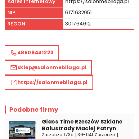
Adres internetowy
https://salonmebliaga.pl
NIP
6171632951
REGON
301764612
48509441223
sklep@salonmebliaga.pl
https://salonmebliaga.pl
Podobne firmy
Glass Time Rzeszów Szklane
Balustrady Maciej Patryn
Zarzecze 173b | 36-041 Zarzecze |