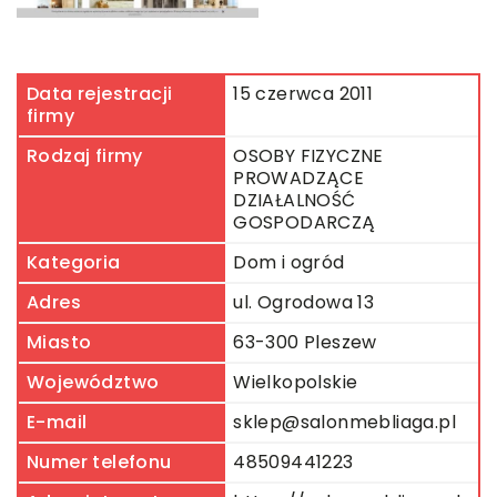
Data rejestracji
15 czerwca 2011
firmy
Rodzaj firmy
OSOBY FIZYCZNE
PROWADZĄCE
DZIAŁALNOŚĆ
GOSPODARCZĄ
Kategoria
Dom i ogród
Adres
ul. Ogrodowa 13
Miasto
63-300 Pleszew
Województwo
Wielkopolskie
E-mail
sklep@salonmebliaga.pl
Numer telefonu
48509441223