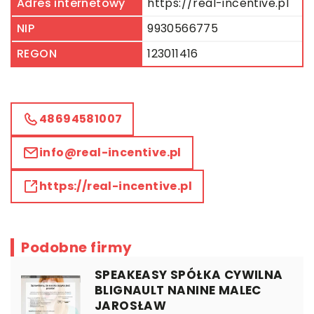
Adres internetowy
https://real-incentive.pl
NIP
9930566775
REGON
123011416
48694581007
info@real-incentive.pl
https://real-incentive.pl
Podobne firmy
SPEAKEASY SPÓŁKA CYWILNA
BLIGNAULT NANINE MALEC
JAROSŁAW