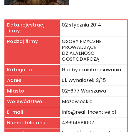
Data rejestracji
02 stycznia 2014
firmy
Rodzaj firmy
OSOBY FIZYCZNE
PROWADZĄCE
DZIAŁALNOŚĆ
GOSPODARCZĄ
Kategoria
Hobby i zainteresowania
Adres
ul. Wynalazek 2/15
Miasto
02-677 Warszawa
Województwo
Mazowieckie
E-mail
info@real-incentive.pl
Numer telefonu
48694581007