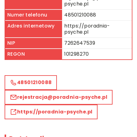
psyche.pl
Numer telefonu
48501210088
Adres internetowy
https://poradnia-
psyche.pl
NIP
7262647539
REGON
101298270
48501210088
rejestracja@poradnia-psyche.pl
https://poradnia-psyche.pl