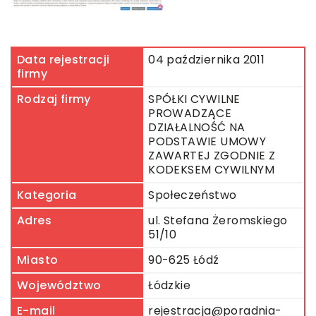
Data rejestracji
04 października 2011
firmy
Rodzaj firmy
SPÓŁKI CYWILNE
PROWADZĄCE
DZIAŁALNOŚĆ NA
PODSTAWIE UMOWY
ZAWARTEJ ZGODNIE Z
KODEKSEM CYWILNYM
Kategoria
Społeczeństwo
Adres
ul. Stefana Żeromskiego
51/10
Miasto
90-625 Łódź
Województwo
Łódzkie
E-mail
rejestracja@poradnia-