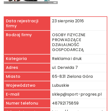
Data rejestracji
23 sierpnia 2016
firmy
Rodzaj firmy
OSOBY FIZYCZNE
PROWADZĄCE
DZIAŁALNOŚĆ
GOSPODARCZĄ
Kategoria
Reklama i druk
Adres
ul. Derwida 7
Miasto
65-831 Zielona Góra
Województwo
Lubuskie
E-mail
sklep@sport-progres.pl
Numer telefonu
48792175859