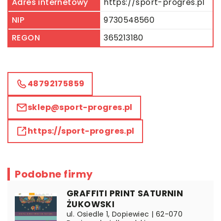
Adres internetowy
https://sport-progres.pl
NIP
9730548560
REGON
365213180
48792175859
sklep@sport-progres.pl
https://sport-progres.pl
Podobne firmy
GRAFFITI PRINT SATURNIN
ŻUKOWSKI
ul. Osiedle 1, Dopiewiec | 62-070