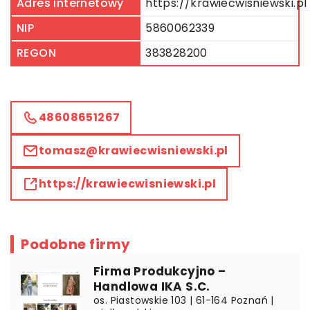
Adres internetowy
https://krawiecwisniewski.pl
NIP
5860062339
REGON
383828200
48608651267
tomasz@krawiecwisniewski.pl
https://krawiecwisniewski.pl
Podobne firmy
Firma Produkcyjno –
Handlowa IKA S.C.
os. Piastowskie 103 | 61-164 Poznań |