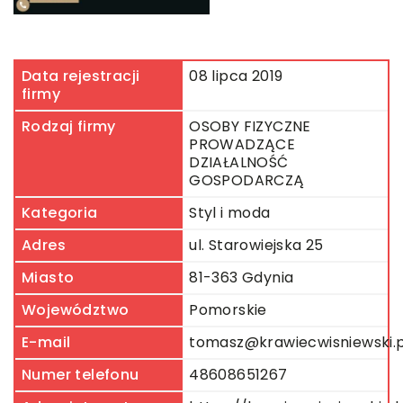
Data rejestracji
08 lipca 2019
firmy
Rodzaj firmy
OSOBY FIZYCZNE
PROWADZĄCE
DZIAŁALNOŚĆ
GOSPODARCZĄ
Kategoria
Styl i moda
Adres
ul. Starowiejska 25
Miasto
81-363 Gdynia
Województwo
Pomorskie
E-mail
tomasz@krawiecwisniewski.p
Numer telefonu
48608651267