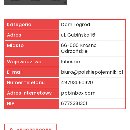
Kategoria
Dom i ogród
Adres
ul. Gubińska 16
Miasto
66-600 Krosno
Odrzańskie
Województwo
lubuskie
E-mail
biuro@polskiepojemniki.pl
Numer telefonu
48793690920
Adres internetowy
ppbinbox.com
NIP
6772381301