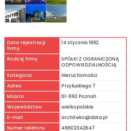
Data rejestracji
14 stycznia 1992
firmy
Rodzaj firmy
SPÓŁKI Z OGRANICZONĄ
ODPOWIEDZIALNOŚCIĄ
Kategoria
Nieruchomości
Adres
Przyłuskiego 7
Miasto
61-692 Poznań
Województwo
wielkopolskie
E-mail
architekci@data.pl
Numer telefonu
48602342647