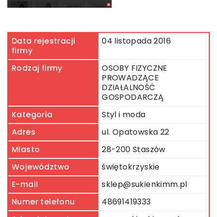
Data rejestracji
04 listopada 2016
firmy
Rodzaj firmy
OSOBY FIZYCZNE
PROWADZĄCE
DZIAŁALNOŚĆ
GOSPODARCZĄ
Kategoria
Styl i moda
Adres
ul. Opatowska 22
Miasto
28-200 Staszów
Województwo
świętokrzyskie
E-mail
sklep@sukienkimm.pl
Numer telefonu
48691419333