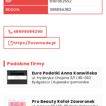
NIP
8181582552
REGON
366894382
48696086290
https://lovemade.pl
Podobne firmy
Euro Podatki Anna Konwińska
ul. Fryderyka Chopina 11/1 | 85-092
Bydgoszcz | Kujawsko-pomorskie
Pro Beauty Rafał Zaworonek