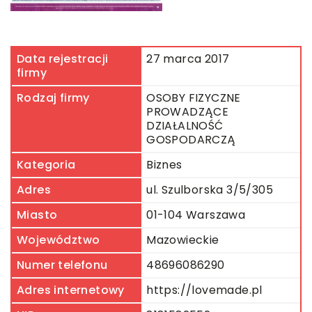
Data rejestracji
27 marca 2017
firmy
Rodzaj firmy
OSOBY FIZYCZNE
PROWADZĄCE
DZIAŁALNOŚĆ
GOSPODARCZĄ
Kategoria
Biznes
Adres
ul. Szulborska 3/5/305
Miasto
01-104 Warszawa
Województwo
Mazowieckie
Numer telefonu
48696086290
Adres internetowy
https://lovemade.pl