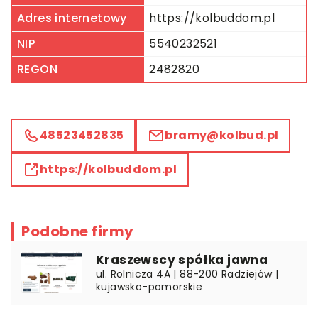
Adres internetowy
https://kolbuddom.pl
NIP
5540232521
REGON
2482820
48523452835
bramy@kolbud.pl
https://kolbuddom.pl
Podobne firmy
Kraszewscy spółka jawna
ul. Rolnicza 4A | 88-200 Radziejów |
kujawsko-pomorskie