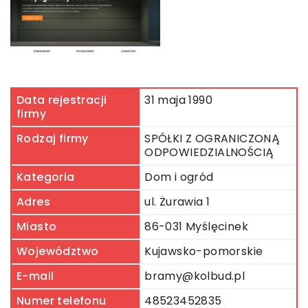
Data rejestracji
31 maja 1990
firmy
Rodzaj firmy
SPÓŁKI Z OGRANICZONĄ
ODPOWIEDZIALNOŚCIĄ
Kategoria
Dom i ogród
Adres
ul. Żurawia 1
Miasto
86-031 Myślęcinek
Województwo
Kujawsko-pomorskie
E-mail
bramy@kolbud.pl
Numer telefonu
48523452835