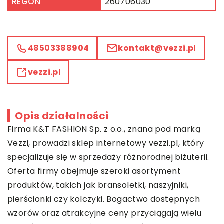
REGON
260706030
48503388904
kontakt@vezzi.pl
vezzi.pl
Opis działalności
Firma K&T FASHION Sp. z o.o., znana pod marką
Vezzi
, prowadzi sklep internetowy vezzi.pl, który
specjalizuje się w sprzedaży różnorodnej biżuterii.
Oferta firmy obejmuje szeroki asortyment
produktów, takich jak bransoletki, naszyjniki,
pierścionki czy kolczyki. Bogactwo dostępnych
wzorów oraz atrakcyjne ceny przyciągają wielu