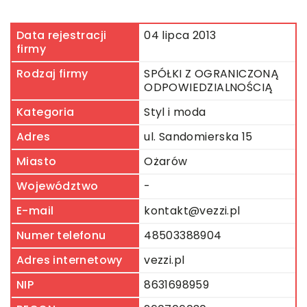
Data rejestracji
04 lipca 2013
firmy
Rodzaj firmy
SPÓŁKI Z OGRANICZONĄ
ODPOWIEDZIALNOŚCIĄ
Kategoria
Styl i moda
Adres
ul. Sandomierska 15
Miasto
Ożarów
Województwo
-
E-mail
kontakt@vezzi.pl
Numer telefonu
48503388904
Adres internetowy
vezzi.pl
NIP
8631698959