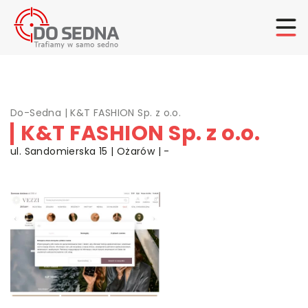
Do-Sedna
|
K&T FASHION Sp. z o.o.
K&T FASHION Sp. z o.o.
ul. Sandomierska 15 | Ożarów | -