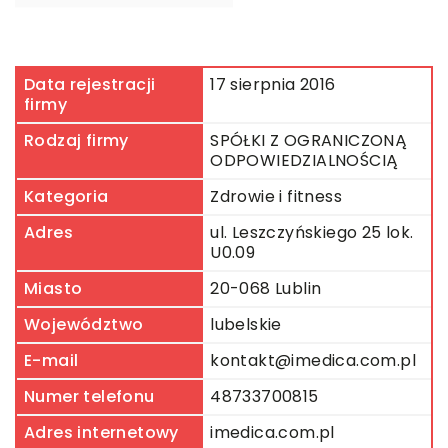
Data rejestracji
17 sierpnia 2016
firmy
Rodzaj firmy
SPÓŁKI Z OGRANICZONĄ
ODPOWIEDZIALNOŚCIĄ
Kategoria
Zdrowie i fitness
Adres
ul. Leszczyńskiego 25 lok.
U0.09
Miasto
20-068 Lublin
Województwo
lubelskie
E-mail
kontakt@imedica.com.pl
Numer telefonu
48733700815
Adres internetowy
imedica.com.pl