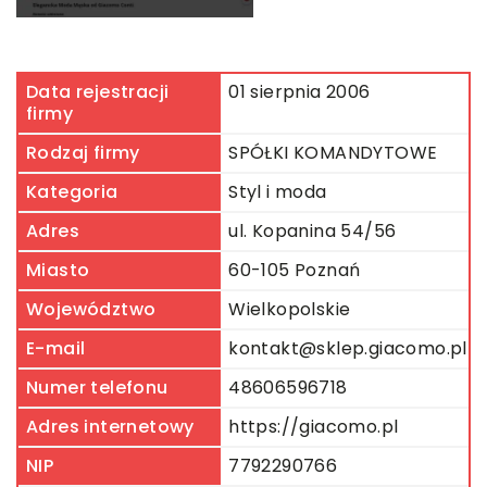
Data rejestracji
01 sierpnia 2006
firmy
Rodzaj firmy
SPÓŁKI KOMANDYTOWE
Kategoria
Styl i moda
Adres
ul. Kopanina 54/56
Miasto
60-105 Poznań
Województwo
Wielkopolskie
E-mail
kontakt@sklep.giacomo.pl
Numer telefonu
48606596718
Adres internetowy
https://giacomo.pl
NIP
7792290766