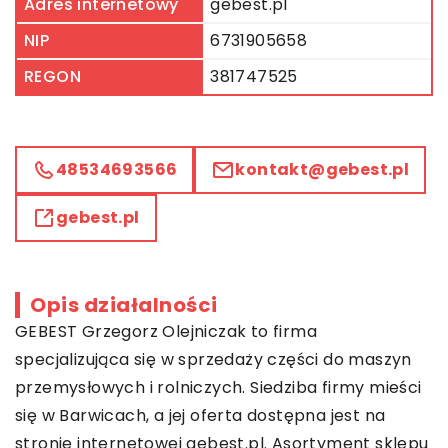
Adres internetowy
gebest.pl
NIP
6731905658
REGON
381747525
48534693566
kontakt@gebest.pl
gebest.pl
Opis działalności
GEBEST Grzegorz Olejniczak to firma
specjalizująca się w sprzedaży części do maszyn
przemysłowych i rolniczych. Siedziba firmy mieści
się w Barwicach, a jej oferta dostępna jest na
stronie internetowej gebest.pl. Asortyment sklepu