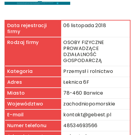
Data rejestracji
06 listopada 2018
firmy
Rodzaj firmy
OSOBY FIZYCZNE
PROWADZĄCE
DZIAŁALNOŚĆ
GOSPODARCZĄ
Kategoria
Przemysł i rolnictwo
Adres
Łeknica 6F
Miasto
78-460 Barwice
Województwo
zachodniopomorskie
E-mail
kontakt@gebest.pl
Numer telefonu
48534693566