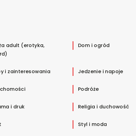
ża adult (erotyka,
Dom i ogród
rd)
y i zainteresowania
Jedzenie i napoje
uchomości
Podróże
ama i druk
Religia i duchowość
t
Styl i moda