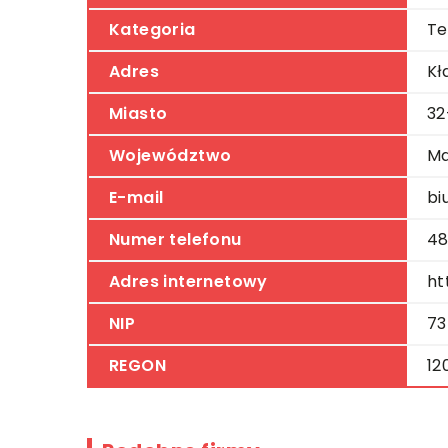
Kategoria
Te
Adres
Kł
Miasto
32
Województwo
Ma
E-mail
bi
Numer telefonu
48
Adres internetowy
ht
NIP
73
REGON
12