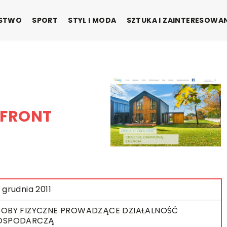
ŃSTWO
SPORT
STYL I MODA
SZTUKA I ZAINTERESOWA
OFRONT
 grudnia 2011
OBY FIZYCZNE PROWADZĄCE DZIAŁALNOŚĆ
OSPODARCZĄ