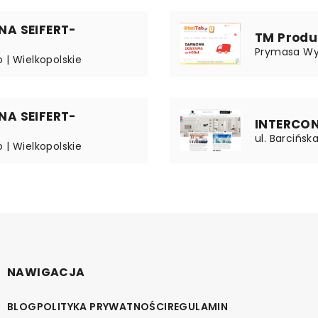
A SEIFERT-
TM Produ
Prymasa Wys
 | Wielkopolskie
A SEIFERT-
INTERCON
ul. Barcińsk
 | Wielkopolskie
NAWIGACJA
BLOG
POLITYKA PRYWATNOŚCI
REGULAMIN