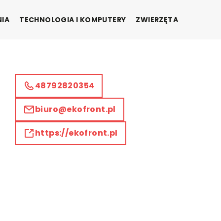
NIA
TECHNOLOGIA I KOMPUTERY
ZWIERZĘTA
48792820354
biuro@ekofront.pl
https://ekofront.pl