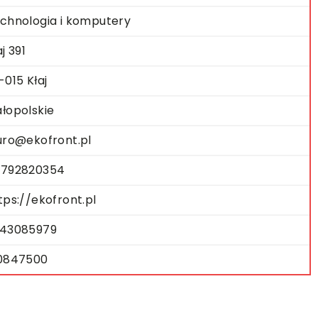
chnologia i komputery
aj 391
-015 Kłaj
łopolskie
uro@ekofront.pl
792820354
tps://ekofront.pl
43085979
0847500