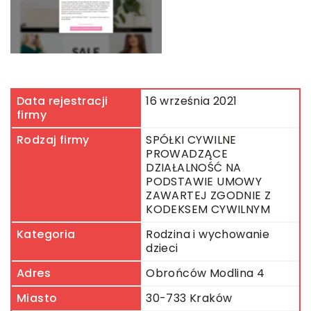
Data rejestracji
16 września 2021
firmy
Rodzaj firmy
SPÓŁKI CYWILNE
PROWADZĄCE
DZIAŁALNOŚĆ NA
PODSTAWIE UMOWY
ZAWARTEJ ZGODNIE Z
KODEKSEM CYWILNYM
Kategoria
Rodzina i wychowanie
dzieci
Adres
Obrońców Modlina 4
Miasto
30-733 Kraków