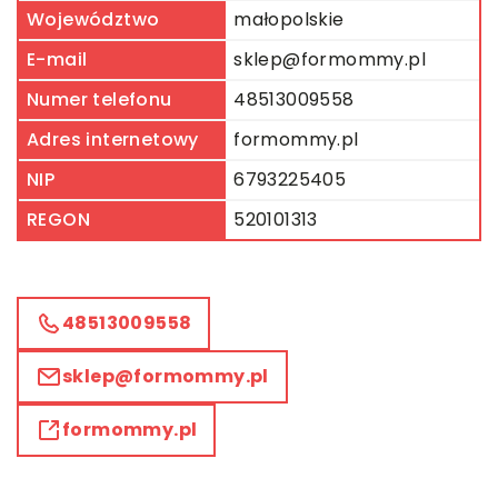
Województwo
małopolskie
E-mail
sklep@formommy.pl
Numer telefonu
48513009558
Adres internetowy
formommy.pl
NIP
6793225405
REGON
520101313
48513009558
sklep@formommy.pl
formommy.pl