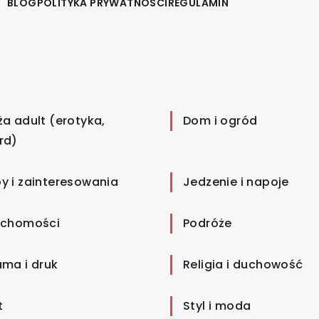
BLOG
POLITYKA PRYWATNOŚCI
REGULAMIN
ża adult (erotyka,
Dom i ogród
rd)
y i zainteresowania
Jedzenie i napoje
uchomości
Podróże
ama i druk
Religia i duchowość
t
Styl i moda