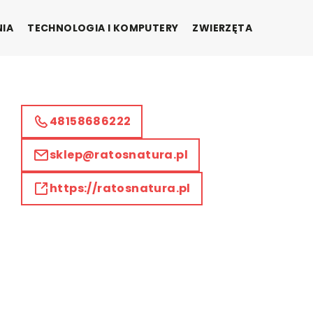
NIA
TECHNOLOGIA I KOMPUTERY
ZWIERZĘTA
48158686222
sklep@ratosnatura.pl
https://ratosnatura.pl