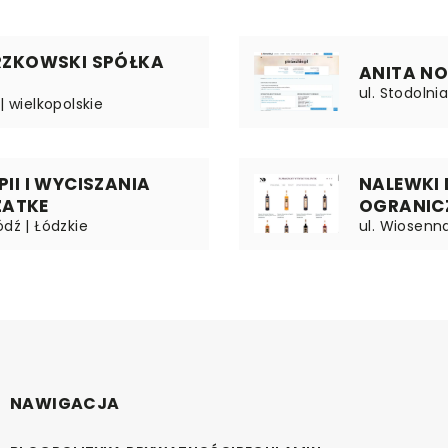
RZKOWSKI SPÓŁKA
ANITA N
ul. Stodolni
| wielkopolskie
I I WYCISZANIA
NALEWKI 
ZATKE
OGRANIC
ódź | Łódzkie
ul. Wiosenn
NAWIGACJA