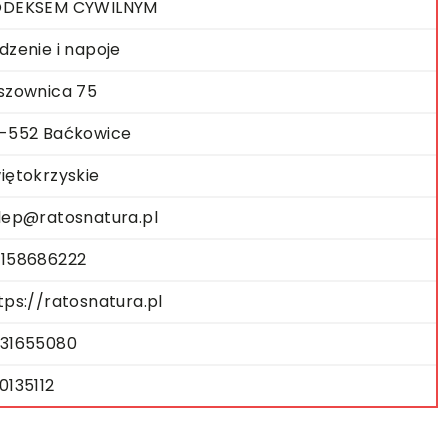
ODEKSEM CYWILNYM
dzenie i napoje
szownica 75
-552 Baćkowice
iętokrzyskie
lep@ratosnatura.pl
158686222
tps://ratosnatura.pl
31655080
0135112