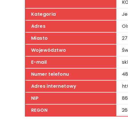
K
Kategoria
Je
Adres
Ol
Miasto
27
Województwo
Św
E-mail
sk
Numer telefonu
48
Adres internetowy
ht
NIP
86
REGON
26