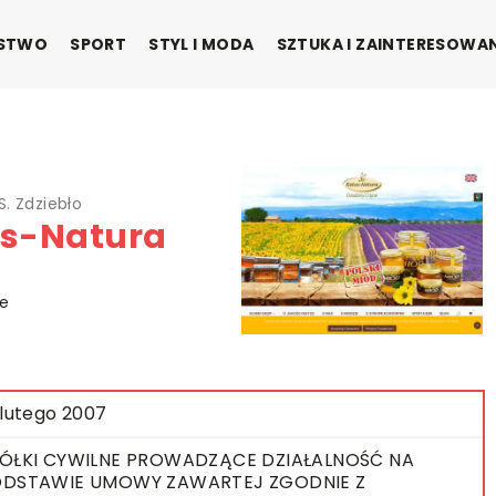
ŃSTWO
SPORT
STYL I MODA
SZTUKA I ZAINTERESOWA
S. Zdziebło
os-Natura
ie
 lutego 2007
ÓŁKI CYWILNE PROWADZĄCE DZIAŁALNOŚĆ NA
DSTAWIE UMOWY ZAWARTEJ ZGODNIE Z