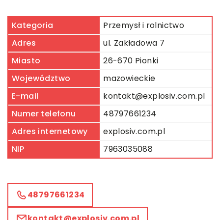
Kategoria
Przemysł i rolnictwo
Adres
ul. Zakładowa 7
Miasto
26-670 Pionki
Województwo
mazowieckie
E-mail
kontakt@explosiv.com.pl
Numer telefonu
48797661234
Adres internetowy
explosiv.com.pl
NIP
7963035088
48797661234
kontakt@explosiv.com.pl