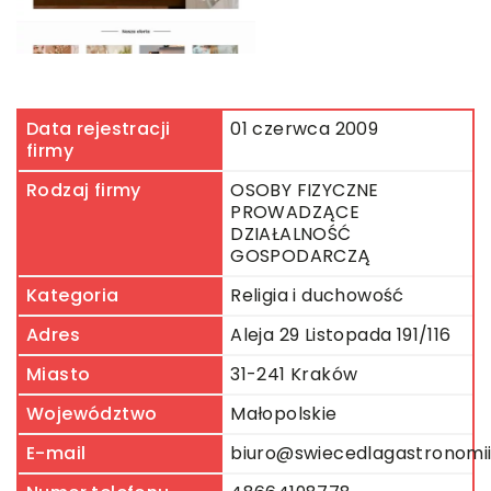
Data rejestracji
01 czerwca 2009
firmy
Rodzaj firmy
OSOBY FIZYCZNE
PROWADZĄCE
DZIAŁALNOŚĆ
GOSPODARCZĄ
Kategoria
Religia i duchowość
Adres
Aleja 29 Listopada 191/116
Miasto
31-241 Kraków
Województwo
Małopolskie
E-mail
biuro@swiecedlagastronomii