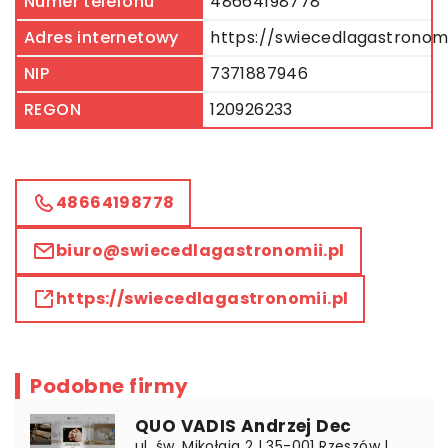
Numer telefonu
48664198778
Adres internetowy
https://swiecedlagastronomi
NIP
7371887946
REGON
120926233
48664198778
biuro@swiecedlagastronomii.pl
https://swiecedlagastronomii.pl
Podobne firmy
QUO VADIS Andrzej Dec
ul. św. Mikołaja 2 | 35-001 Rzeszów |