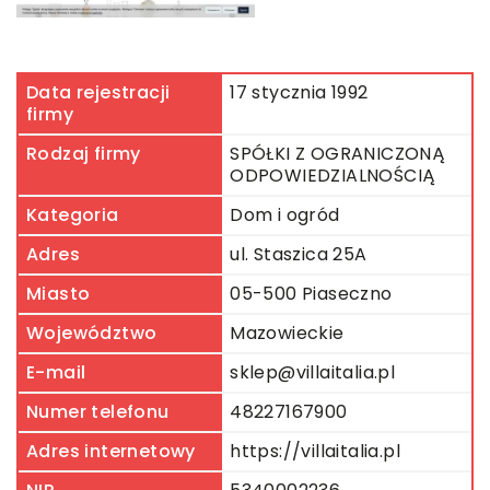
Data rejestracji
17 stycznia 1992
firmy
Rodzaj firmy
SPÓŁKI Z OGRANICZONĄ
ODPOWIEDZIALNOŚCIĄ
Kategoria
Dom i ogród
Adres
ul. Staszica 25A
Miasto
05-500 Piaseczno
Województwo
Mazowieckie
E-mail
sklep@villaitalia.pl
Numer telefonu
48227167900
Adres internetowy
https://villaitalia.pl