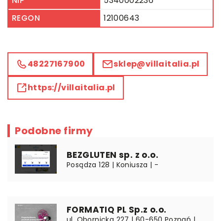
NIP
5340002236
REGON
12100643
48227167900
sklep@villaitalia.pl
https://villaitalia.pl
Podobne firmy
BEZGLUTEN sp. z o.o.
Posądza 128 | Koniusza | -
FORMATIQ PL Sp.z o.o.
ul. Obornicka 227 | 60-650 Poznań |