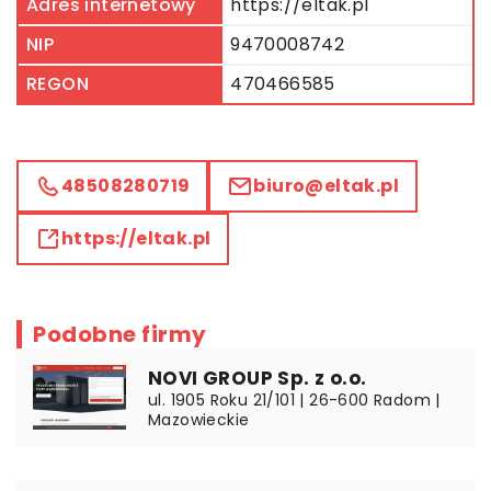
Adres internetowy
https://eltak.pl
NIP
9470008742
REGON
470466585
48508280719
biuro@eltak.pl
https://eltak.pl
Podobne firmy
NOVI GROUP Sp. z o.o.
ul. 1905 Roku 21/101 | 26-600 Radom |
Mazowieckie