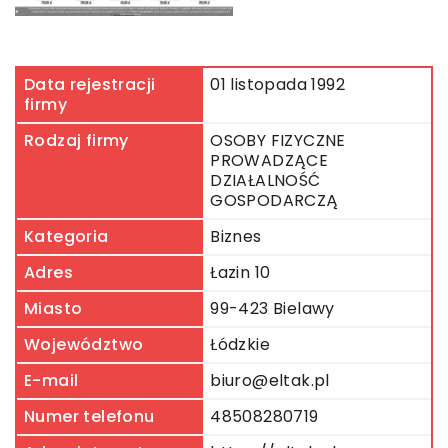
Data rejestracji
01 listopada 1992
firmy
Rodzaj firmy
OSOBY FIZYCZNE
PROWADZĄCE
DZIAŁALNOŚĆ
GOSPODARCZĄ
Kategoria
Biznes
Adres
Łazin 10
Miasto
99-423 Bielawy
Województwo
Łódzkie
E-mail
biuro@eltak.pl
Numer telefonu
48508280719