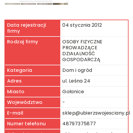
Data rejestracji
04 stycznia 2012
firmy
Rodzaj firmy
OSOBY FIZYCZNE
PROWADZĄCE
DZIAŁALNOŚĆ
GOSPODARCZĄ
Kategoria
Dom i ogród
Adres
ul. Leśna 24
Miasto
Gołanice
Województwo
-
E-mail
sklep@ubierzswojesciany.pl
Numer telefonu
48797375877