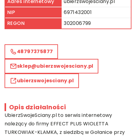
Adres internetowy
ubierzswojesciany.pl
NIP
6971432001
REGON
302006799
48797375877
sklep@ubierzswojesciany.pl
ubierzswojesciany.pl
Opis działalności
UbierzSwojeSciany.pl to serwis internetowy
należący do firmy EFFECT PLUS WIOLETTA
TURKOWIAK-KLAMKA, z siedzibą w Gołanice przy