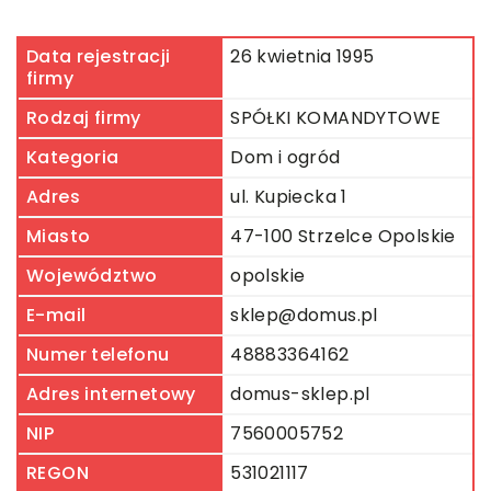
Data rejestracji
26 kwietnia 1995
firmy
Rodzaj firmy
SPÓŁKI KOMANDYTOWE
Kategoria
Dom i ogród
Adres
ul. Kupiecka 1
Miasto
47-100 Strzelce Opolskie
Województwo
opolskie
E-mail
sklep@domus.pl
Numer telefonu
48883364162
Adres internetowy
domus-sklep.pl
NIP
7560005752
REGON
531021117