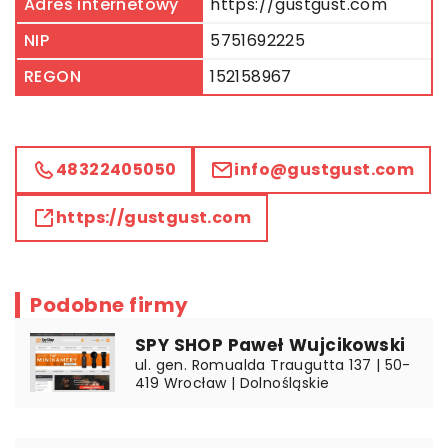
Adres internetowy
https://gustgust.com
NIP
5751692225
REGON
152158967
48322405050
info@gustgust.com
https://gustgust.com
Podobne firmy
SPY SHOP Paweł Wujcikowski
ul. gen. Romualda Traugutta 137 | 50-
419 Wrocław | Dolnośląskie