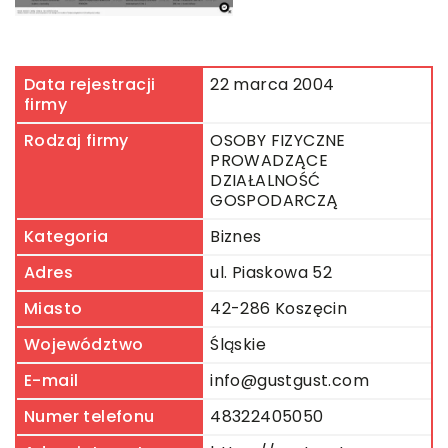
Data rejestracji
22 marca 2004
firmy
Rodzaj firmy
OSOBY FIZYCZNE
PROWADZĄCE
DZIAŁALNOŚĆ
GOSPODARCZĄ
Kategoria
Biznes
Adres
ul. Piaskowa 52
Miasto
42-286 Koszęcin
Województwo
Śląskie
E-mail
info@gustgust.com
Numer telefonu
48322405050