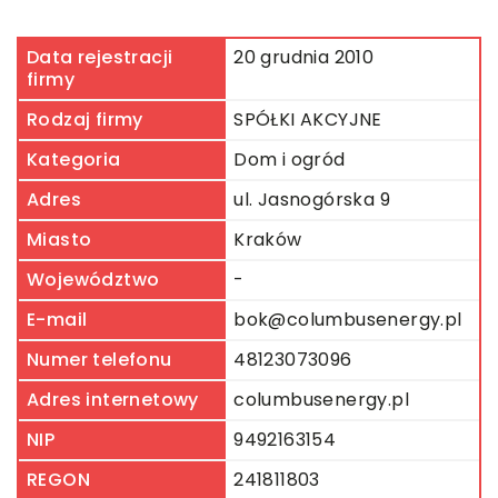
Data rejestracji
20 grudnia 2010
firmy
Rodzaj firmy
SPÓŁKI AKCYJNE
Kategoria
Dom i ogród
Adres
ul. Jasnogórska 9
Miasto
Kraków
Województwo
-
E-mail
bok@columbusenergy.pl
Numer telefonu
48123073096
Adres internetowy
columbusenergy.pl
NIP
9492163154
REGON
241811803