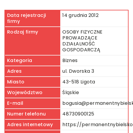
Data rejestracji
14 grudnia 2012
firmy
Rodzaj firmy
OSOBY FIZYCZNE
PROWADZĄCE
DZIAŁALNOŚĆ
GOSPODARCZĄ
Kategoria
Biznes
Adres
ul. Dworska 3
Miasto
43-518 Ligota
Województwo
Śląskie
E-mail
bogusia@permanentnybiels
Numer telefonu
48730900125
Adres internetowy
https://permanentnybielsk