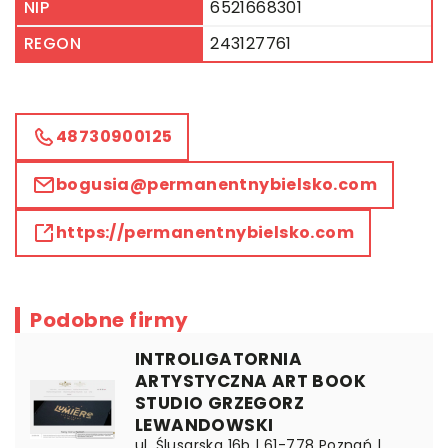
NIP
6521668301
REGON
243127761
48730900125
bogusia@permanentnybielsko.com
https://permanentnybielsko.com
Podobne firmy
INTROLIGATORNIA
ARTYSTYCZNA ART BOOK
STUDIO GRZEGORZ
LEWANDOWSKI
ul. Ślusarska 16b | 61-778 Poznań |