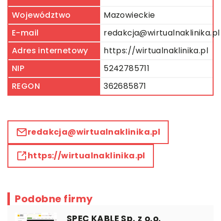
Województwo
Mazowieckie
E-mail
redakcja@wirtualnaklinika.pl
Adres internetowy
https://wirtualnaklinika.pl
NIP
5242785711
REGON
362685871
redakcja@wirtualnaklinika.pl
https://wirtualnaklinika.pl
Podobne firmy
SPEC KABLE Sp. z o.o.