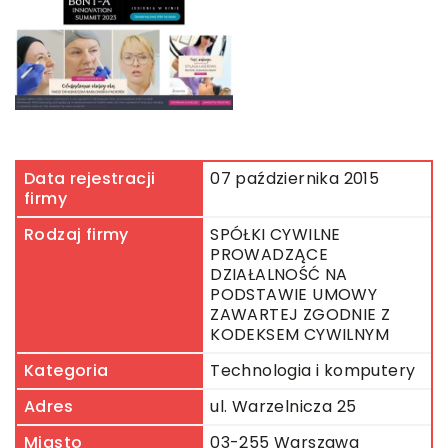
Data rejestracji
07 października 2015
firmy
Rodzaj firmy
SPÓŁKI CYWILNE
PROWADZĄCE
DZIAŁALNOŚĆ NA
PODSTAWIE UMOWY
ZAWARTEJ ZGODNIE Z
KODEKSEM CYWILNYM
Kategoria
Technologia i komputery
Adres
ul. Warzelnicza 25
Miasto
03-255 Warszawa