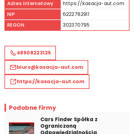
Adres internetowy
https://kasacja-aut.com
NIP
6222782911
REGON
302370795
48508223125
biuro@kasacja-aut.com
https://kasacja-aut.com
Podobne firmy
Cars Finder Spółka z
Ograniczoną
Odpowiedzialnością