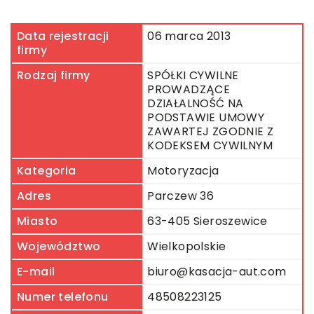
Data rejestracji
06 marca 2013
firmy
Rodzaj firmy
SPÓŁKI CYWILNE
PROWADZĄCE
DZIAŁALNOŚĆ NA
PODSTAWIE UMOWY
ZAWARTEJ ZGODNIE Z
KODEKSEM CYWILNYM
Kategoria
Motoryzacja
Adres
Parczew 36
Miasto
63-405 Sieroszewice
Województwo
Wielkopolskie
E-mail
biuro@kasacja-aut.com
Numer telefonu
48508223125