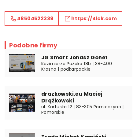
48504522339
https://4lck.com
Podobne firmy
JG Smart Jonasz Gonet
Kazimierza Pużaka 18b | 38-400
Krosno | podkarpackie
drazkowski.eu Maciej
Drążkowski
ul. Kartuska 12 | 83-305 Pomieczyno |
Pomorskie
Trade Michał Kamiński