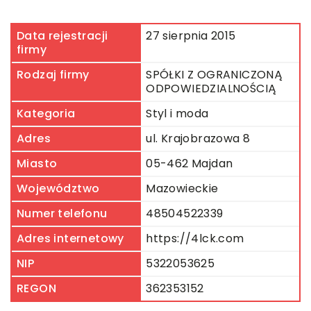
Data rejestracji
27 sierpnia 2015
firmy
Rodzaj firmy
SPÓŁKI Z OGRANICZONĄ
ODPOWIEDZIALNOŚCIĄ
Kategoria
Styl i moda
Adres
ul. Krajobrazowa 8
Miasto
05-462 Majdan
Województwo
Mazowieckie
Numer telefonu
48504522339
Adres internetowy
https://4lck.com
NIP
5322053625
REGON
362353152